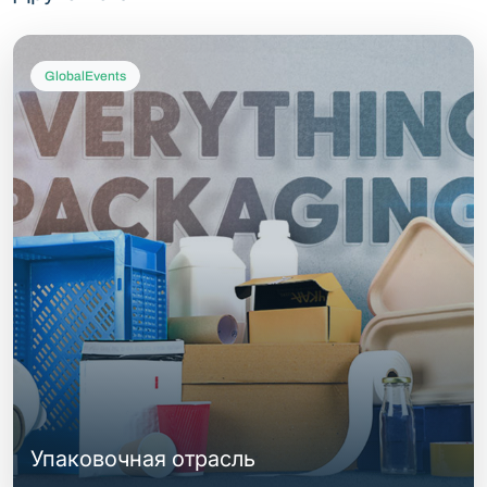
GlobalEvents
Упаковочная отрасль