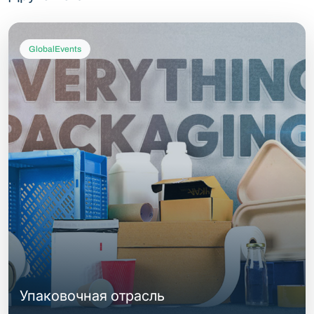
GlobalEvents
Упаковочная отрасль