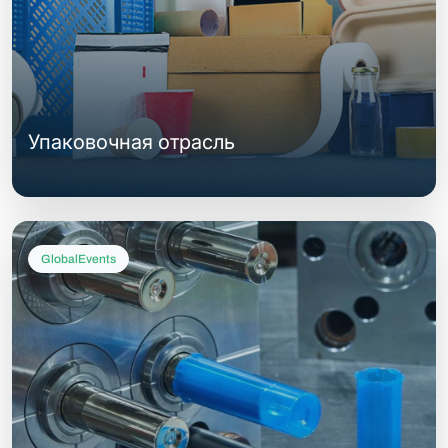
Упаковочная отрасль
GlobalEvents