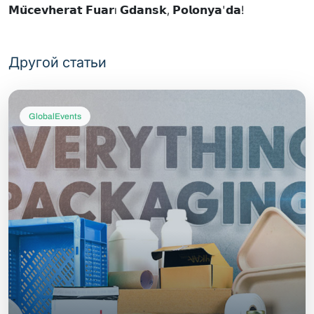
𝗠𝘂̈𝗰𝗲𝘃𝗵𝗲𝗿𝗮𝘁 𝗙𝘂𝗮𝗿ı 𝗚𝗱𝗮𝗻𝘀𝗸, 𝗣𝗼𝗹𝗼𝗻𝘆𝗮'𝗱𝗮!
Другой статьи
GlobalEvents