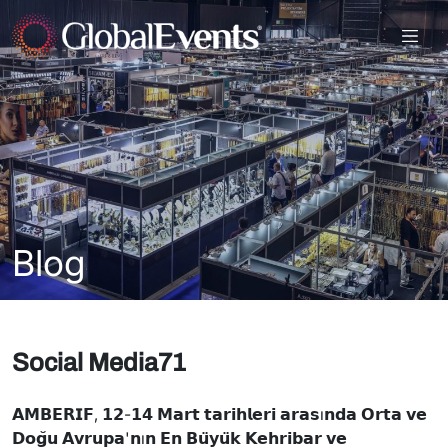
Blog
Social Media71
𝗔𝗠𝗕𝗘𝗥𝗜𝗙, 𝟭𝟮-𝟭𝟰 𝗠𝗮𝗿𝘁 𝘁𝗮𝗿𝗶𝗵𝗹𝗲𝗿𝗶 𝗮𝗿𝗮𝘀ı𝗻𝗱𝗮 𝗢𝗿𝘁𝗮 𝘃𝗲
𝗗𝗼𝗴̆𝘂 𝗔𝘃𝗿𝘂𝗽𝗮'𝗻ı𝗻 𝗘𝗻 𝗕𝘂̈𝘆𝘂̈𝗸 𝗞𝗲𝗵𝗿𝗶𝗯𝗮𝗿 𝘃𝗲