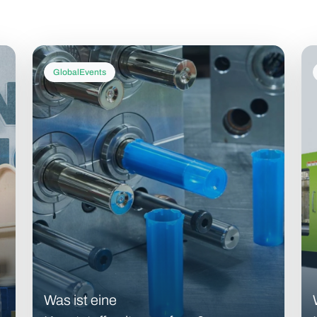
GlobalEvents
Was ist eine