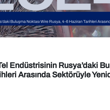
ya’daki Buluşma Noktası Wire Rusya, 4-6 Haziran Tarihleri Arası
Tel Endüstrisinin Rusya’daki B
ihleri Arasında Sektörüyle Ye