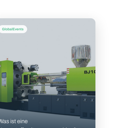
GlobalEvents
Was ist eine