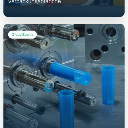
Verpackungsbranche
GlobalEvents