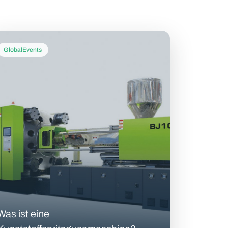
GlobalEvents
Was ist eine