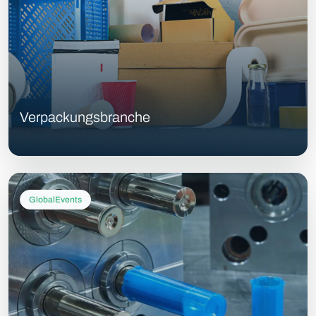
Verpackungsbranche
GlobalEvents