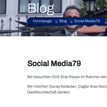
Blog
Homepage
Blog
Social Media79
Social Media79
Wir besuchten SVS Ship Repair im Rahmen der B
Wir möchten Savaş Kızılaslan, Çaglar Aras Genç
Gastfreundschaft danken.