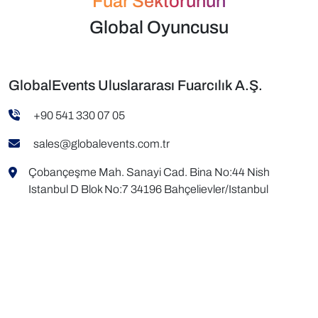
Fuar Sektörünün
Global Oyuncusu
GlobalEvents Uluslararası Fuarcılık A.Ş.
+90 541 330 07 05
sales@globalevents.com.tr
Çobançeşme Mah. Sanayi Cad. Bina No:44 Nish
Istanbul D Blok No:7 34196 Bahçelievler/Istanbul