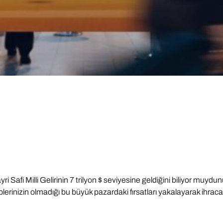
 Safi Milli Gelirinin 7 trilyon $ seviyesine geldiğini biliyor muydu
lerinizin olmadığı bu büyük pazardaki fırsatları yakalayarak ihracat ge