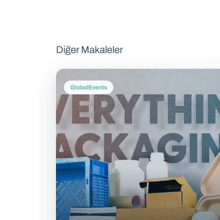
Diğer Makaleler
GlobalEvents