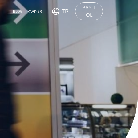
KAYIT
TR
BLOG
KARİYER
OL