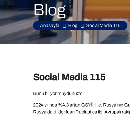
Blog
Anasayfa
Blog
Social Media 115
Social Media 115
Bunu biliyor muydunuz?
2024 yılında %4,3 artan GSYİH ile, Rusya'nın Gayri
Rusya'daki lider fuarı Ruplastica ile; Avrupalı rakip