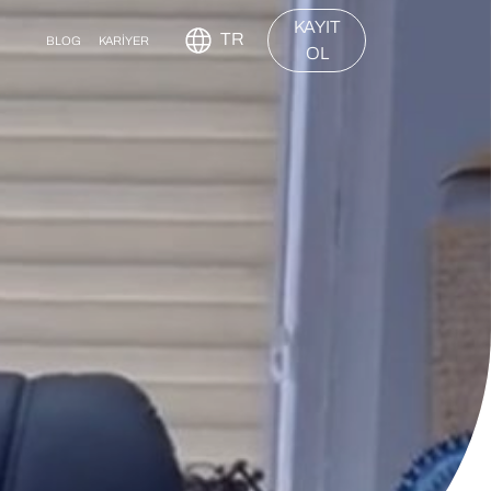
KAYIT
TR
BLOG
KARİYER
OL