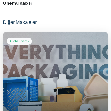
𝗢̈𝗻𝗲𝗺𝗹𝗶 𝗞𝗮𝗽ı𝘀ı!
Diğer Makaleler
GlobalEvents