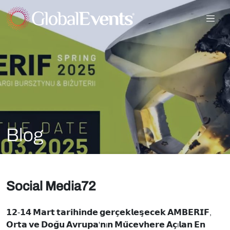
Blog
Social Media72
𝟭𝟮-𝟭𝟰 𝗠𝗮𝗿𝘁 𝘁𝗮𝗿𝗶𝗵𝗶𝗻𝗱𝗲 𝗴𝗲𝗿𝗰̧𝗲𝗸𝗹𝗲𝘀̧𝗲𝗰𝗲𝗸 𝗔𝗠𝗕𝗘𝗥𝗜𝗙,
𝗢𝗿𝘁𝗮 𝘃𝗲 𝗗𝗼𝗴̆𝘂 𝗔𝘃𝗿𝘂𝗽𝗮'𝗻ı𝗻 𝗠𝘂̈𝗰𝗲𝘃𝗵𝗲𝗿𝗲 𝗔𝗰̧ı𝗹𝗮𝗻 𝗘𝗻