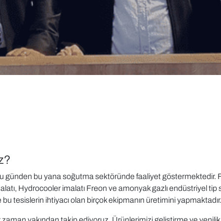
iz?
ğu günden bu yana soğutma sektöründe faaliyet göstermektedir. Fi
malatı, Hydrocooler imalatı Freon ve amonyak gazlı endüstriyel tip
 bu tesislerin ihtiyacı olan birçok ekipmanın üretimini yapmaktadır
r zaman yakından takip ediyoruz. Ürünlerimizi geliştirme ve yenil