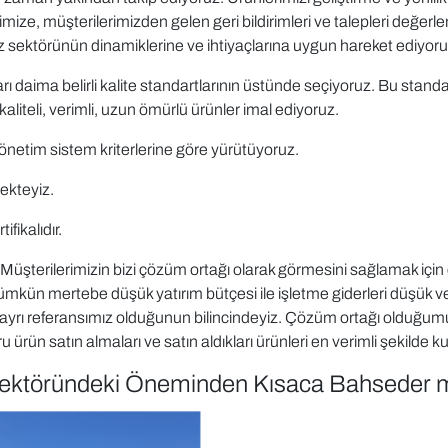
imize, müşterilerimizden gelen geri bildirimleri ve talepleri değerl
z sektörünün dinamiklerine ve ihtiyaçlarına uygun hareket ediyoru
aima belirli kalite standartlarının üstünde seçiyoruz. Bu standart
liteli, verimli, uzun ömürlü ürünler imal ediyoruz.
netim sistem kriterlerine göre yürütüyoruz.
ekteyiz.
fikalıdır.
 Müşterilerimizin bizi çözüm ortağı olarak görmesini sağlamak için
ümkün mertebe düşük yatırım bütçesi ile işletme giderleri düşük ve
ı ayrı referansımız olduğunun bilincindeyiz. Çözüm ortağı olduğum
ürün satın almaları ve satın aldıkları ürünleri en verimli şekilde k
Sektöründeki Öneminden Kısaca Bahseder m