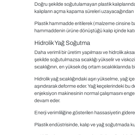
Doğru şekilde soğutulamayan plastik kalıplarında 
kalıpların açma kapama süreleri uzayacağından ü
Plastik hammadde eritilerek (malzeme cinsine bağl
hammaddenin ürüne dönüştüğü kalıp içinde katılaşt
Hidrolik Yağ Soğutma
Daha verimli bir üretim yapılması ve hidrolik aks
şekilde soğutulmazsa sıcaklığı yükselir ve viskozi
sıcaklığının, en yüksek dış ortam sıcaklıklarında 
Hidrolik yağ sıcaklığındaki aşırı yükselme, yağ içer
aşındırarak deforme eder. Yağ keçelerindeki bu de
enjeksiyon makinesinin normal çalışmasını engelle
devam eder.
Enerji verimliliğine gösterilen hassasiyetin gide
Plastik endüstrisinde, kalıp ve yağ soğutmada kul