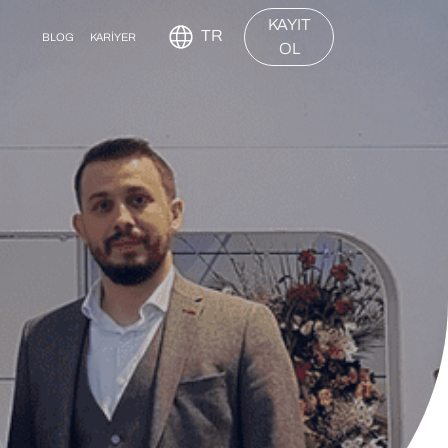
KAYIT
TR
BLOG
KARİYER
OL