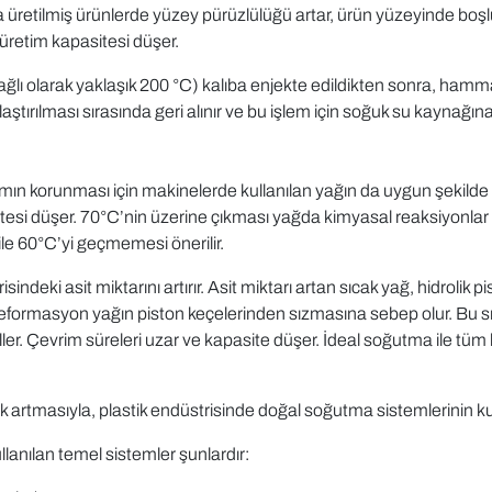
üretilmiş ürünlerde yüzey pürüzlülüğü artar, ürün yüzeyinde boşlu
retim kapasitesi düşer.
ı olarak yaklaşık 200 °C) kalıba enjekte edildikten sonra, hammadd
ırılması sırasında geri alınır ve bu işlem için soğuk su kaynağına 
amın korunması için makinelerde kullanılan yağın da uygun şekilde 
tesi düşer. 70°C’nin üzerine çıkması yağda kimyasal reaksiyonlar ol
bile 60°C’yi geçmemesi önerilir.
isindeki asit miktarını artırır. Asit miktarı artan sıcak yağ, hidrolik
formasyon yağın piston keçelerinden sızmasına sebep olur. Bu sızı
r. Çevrim süreleri uzar ve kapasite düşer. İdeal soğutma ile tüm bu
rek artmasıyla, plastik endüstrisinde doğal soğutma sistemlerinin 
lanılan temel sistemler şunlardır: