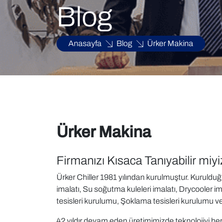
Blog
Anasayfa
Blog
Ürker Makina
Ürker Makina
Firmanızı Kısaca Tanıyabilir miy
Ürker Chiller 1981 yılından kurulmuştur. Kuruldu
imalatı, Su soğutma kuleleri imalatı, Drycooler i
tesisleri kurulumu, Şoklama tesisleri kurulumu ve
42 yıldır devam eden üretimimizde teknolojiyi he