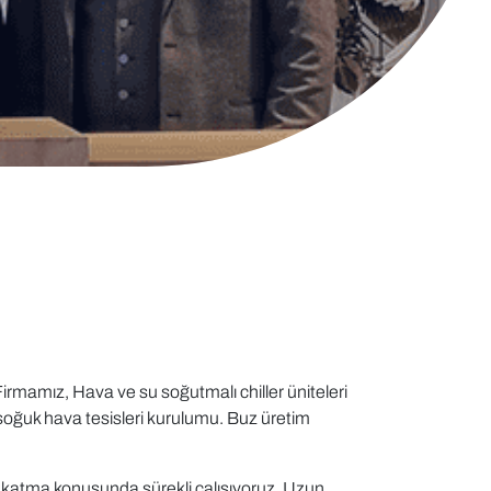
rmamız, Hava ve su soğutmalı chiller üniteleri
 soğuk hava tesisleri kurulumu. Buz üretim
.
ik katma konusunda sürekli çalışıyoruz. Uzun