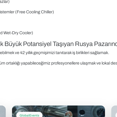
azlar)
stemler (Free Cooling Chiller)
nd Wet-Dry Cooler)
rak Büyük Potansiyel Taşıyan Rusya Pazarınd
ilmek ve 42 yıllık geçmişimizi tanıtarak iş birlikleri sağlamak.
m ortaklığı yapabileceğimiz profesyonellere ulaşmak ve lokal de
GlobalEvents