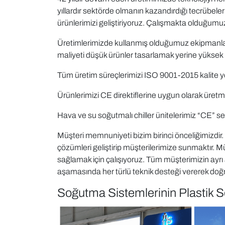
yıllardır sektörde olmanın kazandırdığı tecrübeler
ürünlerimizi geliştiriyoruz. Çalışmakta olduğumu
Üretimlerimizde kullanmış olduğumuz ekipmanları d
maliyeti düşük ürünler tasarlamak yerine yüksek ka
Tüm üretim süreçlerimizi ISO 9001-2015 kalite yö
Ürünlerimizi CE direktiflerine uygun olarak üretm
Hava ve su soğutmalı chiller ünitelerimiz “CE” serti
Müşteri memnuniyeti bizim birinci önceliğimizdir.
çözümleri geliştirip müşterilerimize sunmaktır. M
sağlamak için çalışıyoruz. Tüm müşterimizin ayr
aşamasında her türlü teknik desteği vererek doğru 
Soğutma Sistemlerinin Plastik 