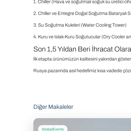
1. Chiller (Hava ve soğutmalı soğuk su üretici cih
2. Chiller ve Entegre Doğal Soğutma Bataryalı Si
3. Su Soğutma Kuleleri (Water Cooling Tower)
4. Kuru ve Islak-Kuru Soğutucular (Dry Cooler a
Son 1,5 Yıldan Beri İhracat Ola
İlk etapta ürünümüzün kalitesini yakından göstereb
Rusya pazarında asıl hedefimiz kısa vadede çözü
Diğer Makaleler
GlobalEvents